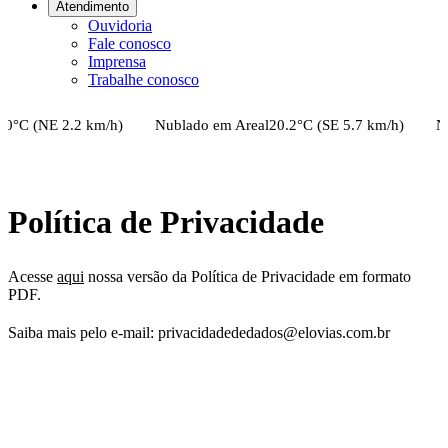
Atendimento
Ouvidoria
Fale conosco
Imprensa
Trabalhe conosco
°C (
NE
2.2
km/h)
Nublado
em
Areal
20.2
°C (
SE
5.7
km/h)
Nub
Política de Privacidade
Acesse
aqui
nossa versão da Política de Privacidade em formato
PDF.
Saiba mais pelo e-mail: privacidadededados@elovias.com.br