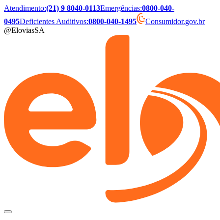
Atendimento
:
(21) 9 8040-0113
Emergências
:
0800-040-
0495
Deficientes Auditivos
:
0800-040-1495
Consumidor.gov.br
@EloviasSA